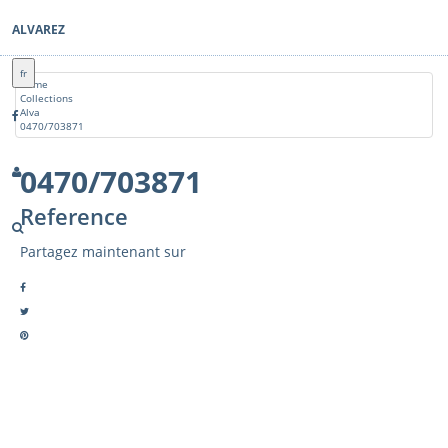
ALVAREZ
fr
Home
Collections
Alva
0470/703871
0470/703871
Reference
Partagez maintenant sur