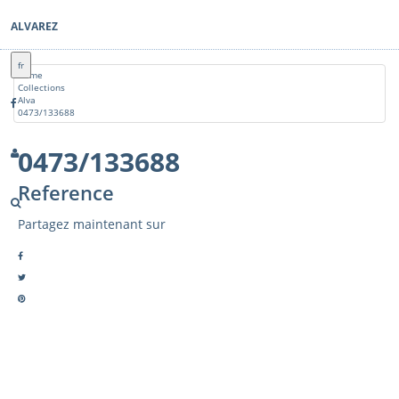
ALVAREZ
fr
Home
Collections
Alva
0473/133688
0473/133688
Reference
Partagez maintenant sur