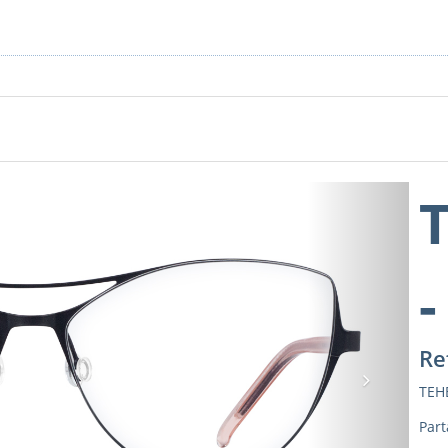
-
Re
Next
TEH
Part