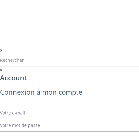
montage
perçage
montage panama
© Alvarez Copyright 2020
mentions légales
Politique de confide
Politique de gestio
Account
Connexion à mon compte