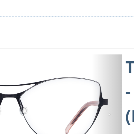
-
Next