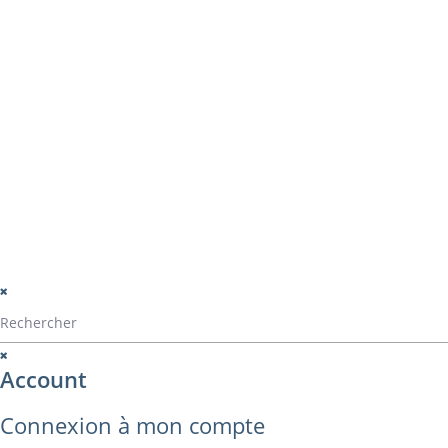
Navigation
La société
Home
Catalogue Alvarez
Catalogue ALVA
Contact
montage
perçage
montage panama
© Alvarez Copyright 2020
mentions légales
Politique de confide
Politique de gestio
Account
Connexion à mon compte