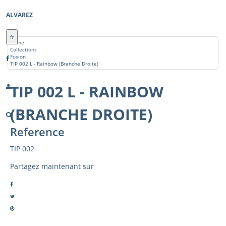
ALVAREZ
fr
Home
Collections
Fusion
TIP 002 L - Rainbow (Branche Droite)
TIP 002 L - RAINBOW
(BRANCHE DROITE)
Reference
TIP 002
Partagez maintenant sur