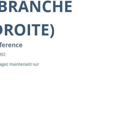
(BRANCHE
DROITE)
ference
002
agez maintenant sur