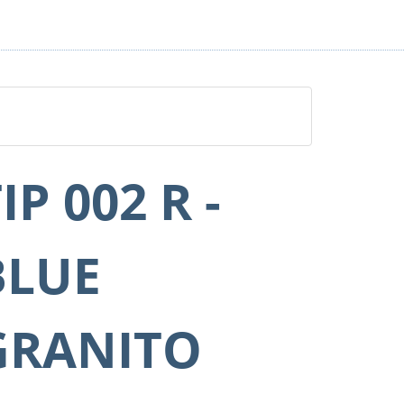
IP 002 R -
BLUE
GRANITO