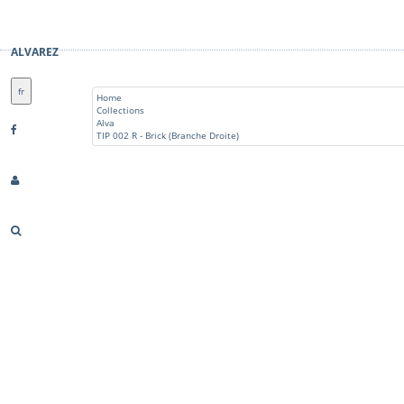
ALVAREZ
fr
Home
Collections
Alva
TIP 002 R - Brick (Branche Droite)