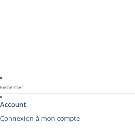
Navigation
La société
Home
Catalogue Alvarez
Catalogue ALVA
Contact
montage
perçage
montage panama
© Alvarez Copyright 2020
mentions légales
Politique de confide
Politique de gestio
Account
Connexion à mon compte