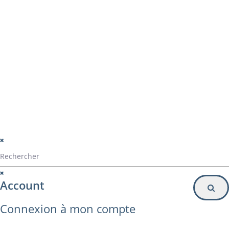
montage panama
Particulier
Inscription à la newsletter
© Alvarez Copyright 2020
mentions légales
Politique de confidentialité
Politique de gestion des cookies
Account
Connexion à mon compte