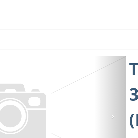
3
Next