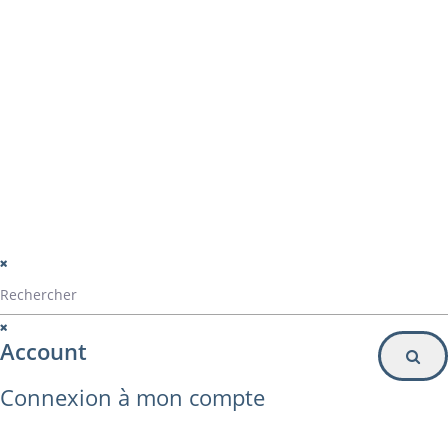
Particulier
Inscription à la newsletter
© Alvarez Copyright 2020
mentions légales
Politique de confidentialité
Politique de gestion des cookies
Account
Connexion à mon compte