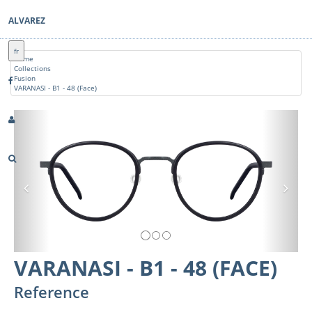
ALVAREZ
fr
Home
Collections
Fusion
VARANASI - B1 - 48 (Face)
Previous
Nex
VARANASI - B1 - 48 (FACE)
Reference