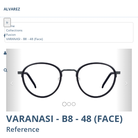
ALVAREZ
fr
Home
Collections
Fusion
VARANASI - B8 - 48 (Face)
Previous
Nex
VARANASI - B8 - 48 (FACE)
Reference