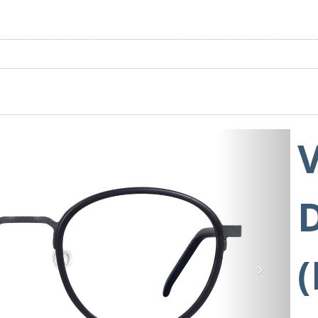
D
Next