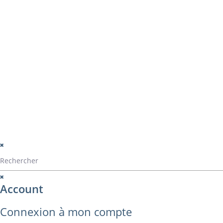
Navigation
La société
Home
Catalogue Alvarez
Catalogue ALVA
Contact
montage
perçage
montage panama
© Alvarez Copyright 2020
mentions légales
Politique de confide
Politique de gestio
Account
Connexion à mon compte