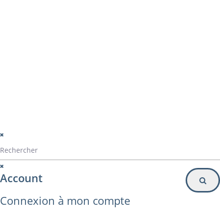
montage panama
Particulier
Inscription à la newsletter
© Alvarez Copyright 2020
mentions légales
Politique de confidentialité
Politique de gestion des cookies
Account
Connexion à mon compte