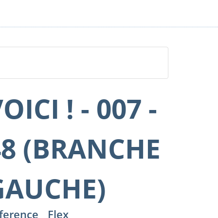
OICI ! - 007 -
48 (BRANCHE
GAUCHE)
ference
Flex