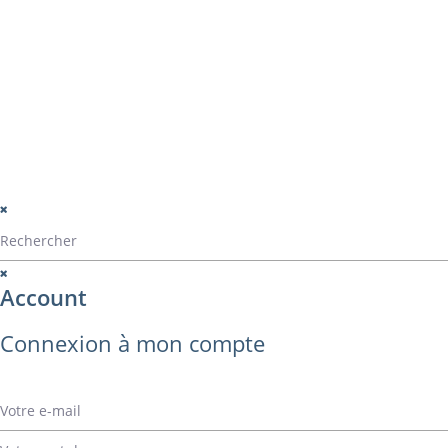
Catalogue ALVA
Contact
montage
perçage
montage panama
© Alvarez Copyright 2020
mentions légales
Politique de confide
Politique de gestio
Account
Connexion à mon compte