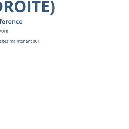
DROITE)
ference
UH!
agez maintenant sur