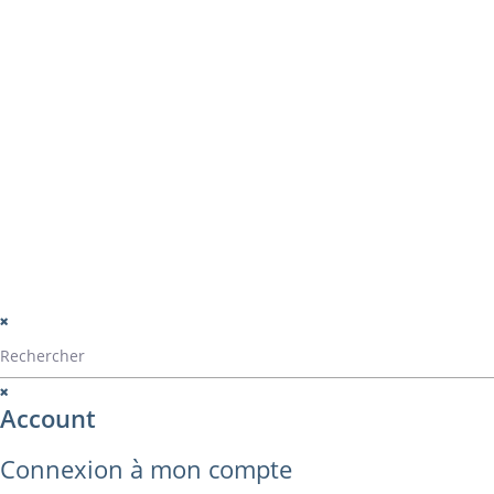
Navigation
La société
Home
Catalogue Alvarez
Catalogue ALVA
Contact
montage
perçage
montage panama
© Alvarez Copyright 2020
mentions légales
Politique de confide
Politique de gestio
Account
Connexion à mon compte