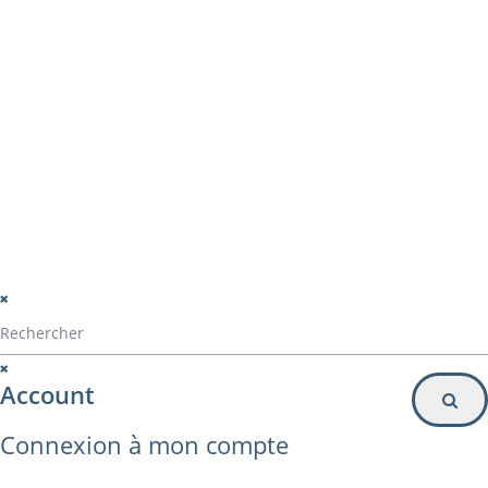
montage panama
Particulier
Inscription à la newsletter
© Alvarez Copyright 2020
mentions légales
Politique de confidentialité
Politique de gestion des cookies
Account
Connexion à mon compte