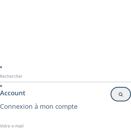
Particulier
Inscription à la newsletter
© Alvarez Copyright 2020
mentions légales
Politique de confidentialité
Politique de gestion des cookies
Account
Connexion à mon compte