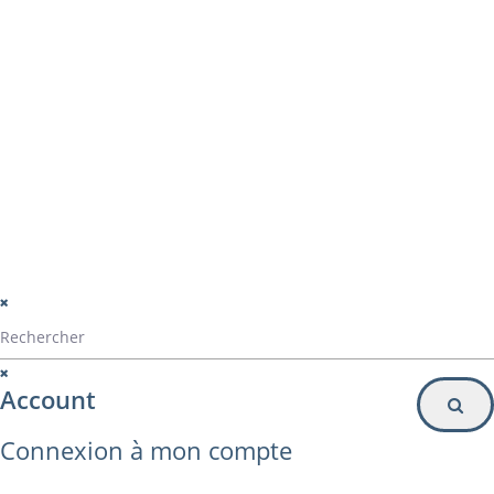
montage panama
Particulier
Inscription à la newsletter
© Alvarez Copyright 2020
mentions légales
Politique de confidentialité
Politique de gestion des cookies
Account
Connexion à mon compte