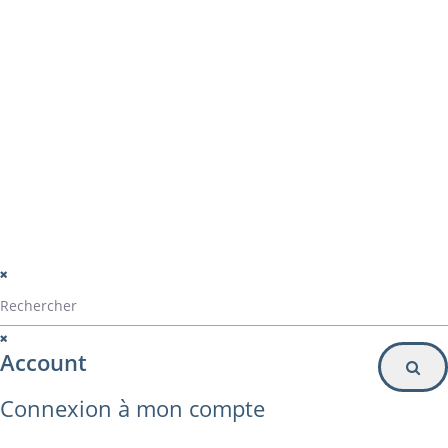
montage panama
Particulier
Inscription à la newsletter
© Alvarez Copyright 2020
mentions légales
Politique de confidentialité
Politique de gestion des cookies
Account
Connexion à mon compte