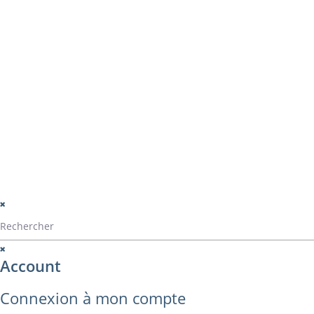
Navigation
La société
Home
Catalogue Alvarez
Catalogue ALVA
Contact
montage
perçage
montage panama
© Alvarez Copyright 2020
mentions légales
Politique de confide
Politique de gestio
Account
Connexion à mon compte