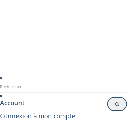
montage panama
Particulier
Inscription à la newsletter
© Alvarez Copyright 2020
mentions légales
Politique de confidentialité
Politique de gestion des cookies
Account
Connexion à mon compte