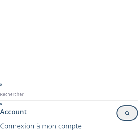
montage panama
Particulier
Inscription à la newsletter
© Alvarez Copyright 2020
mentions légales
Politique de confidentialité
Politique de gestion des cookies
Account
Connexion à mon compte