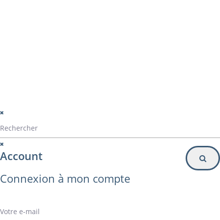
Particulier
Inscription à la newsletter
© Alvarez Copyright 2020
mentions légales
Politique de confidentialité
Politique de gestion des cookies
Account
Connexion à mon compte