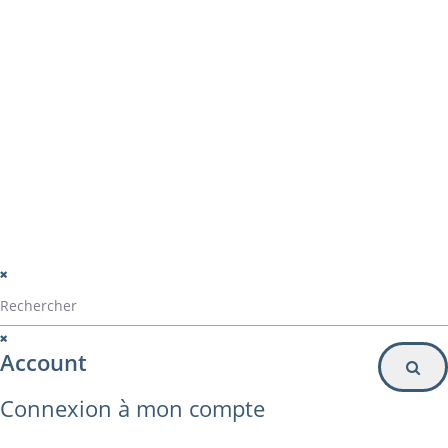
montage panama
Particulier
Inscription à la newsletter
© Alvarez Copyright 2020
mentions légales
Politique de confidentialité
Politique de gestion des cookies
Account
Connexion à mon compte