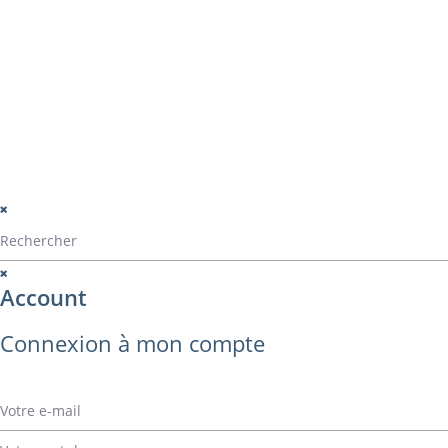
Catalogue ALVA
Contact
montage
perçage
montage panama
© Alvarez Copyright 2020
mentions légales
Politique de confide
Politique de gestio
Account
Connexion à mon compte