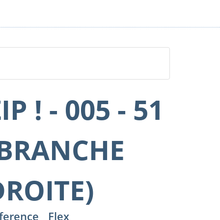
IP ! - 005 - 51
(BRANCHE
DROITE)
ference
Flex