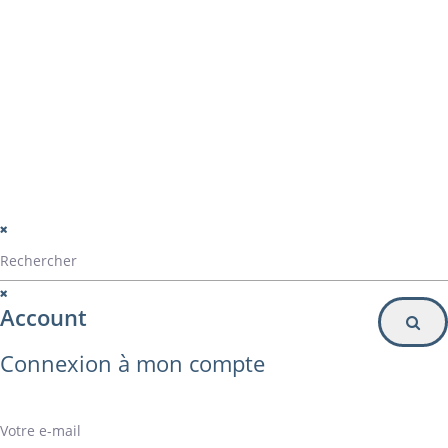
Particulier
Inscription à la newsletter
© Alvarez Copyright 2020
mentions légales
Politique de confidentialité
Politique de gestion des cookies
Account
Connexion à mon compte