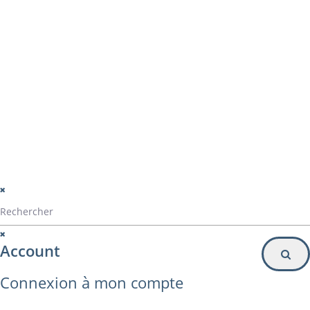
montage panama
Particulier
Inscription à la newsletter
© Alvarez Copyright 2020
mentions légales
Politique de confidentialité
Politique de gestion des cookies
Account
Connexion à mon compte