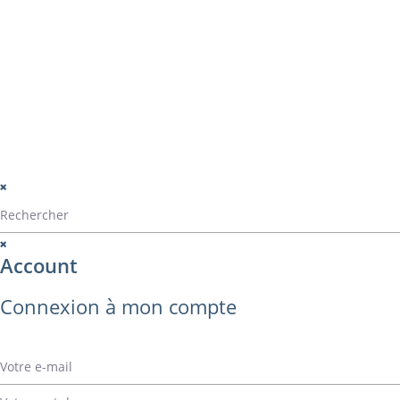
Catalogue ALVA
Contact
montage
perçage
montage panama
© Alvarez Copyright 2020
mentions légales
Politique de confide
Politique de gestio
Account
Connexion à mon compte