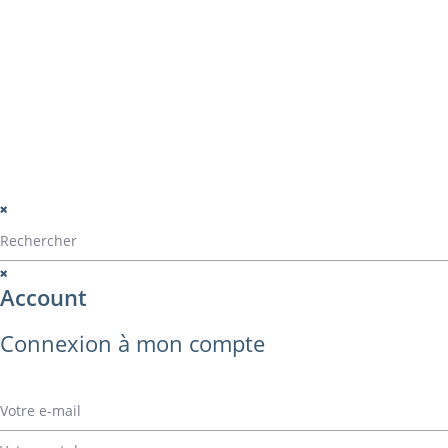
Catalogue ALVA
Contact
montage
perçage
montage panama
© Alvarez Copyright 2020
mentions légales
Politique de confide
Politique de gestio
Account
Connexion à mon compte