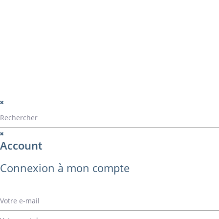
Catalogue ALVA
Contact
montage
perçage
montage panama
© Alvarez Copyright 2020
mentions légales
Politique de confide
Politique de gestio
Account
Connexion à mon compte