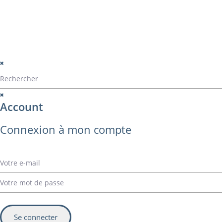
perçage
montage panama
© Alvarez Copyright 2020
mentions légales
Politique de confide
Politique de gestio
Account
Connexion à mon compte
Se connecter